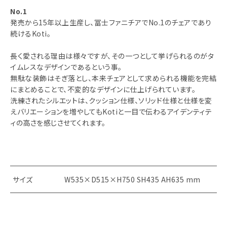
No.1
発売から15年以上生産し、冨士ファニチアでNo.1のチェアであり
続けるKoti。
長く愛される理由は様々ですが、その一つとして挙げられるのがタ
イムレスなデザインであるという事。
無駄な装飾はそぎ落とし、本来チェアとして求められる機能を完結
にまとめることで、不変的なデザインに仕上げられています。
洗練されたシルエットは、クッション仕様、ソリッド仕様と仕様を変
えバリエーションを増やしてもKotiと一目で伝わるアイデンティテ
ィの高さを感じさせてくれます。
サイズ
W535×D515×H750 SH435 AH635 mm