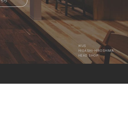
ちら
IKUS
HIGASHI-HIROSHIMA
HEAD SHOP