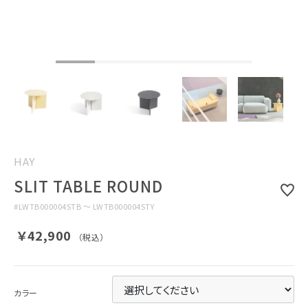
HAY
SLIT TABLE ROUND
#
LWTB000004STB ～ LWTB000004STY
￥42,900
（税込）
カラー